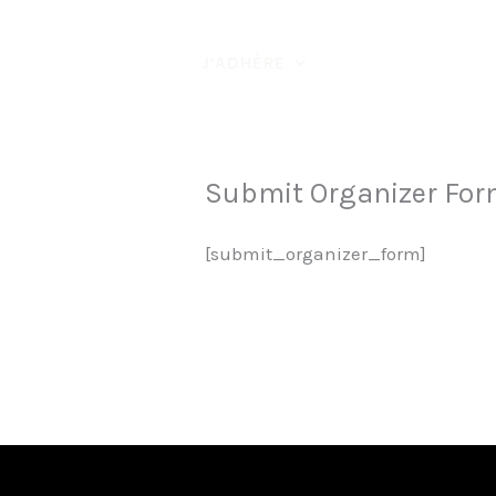
Aller
au
J’ADHÈRE
contenu
Submit Organizer Fo
[submit_organizer_form]