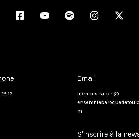
hone
Email
 73 13
administration@
ensemblebaroquedetoulo
m
S'inscrire à la new