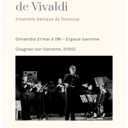
de Vivaldi
Ensemble Baroque de Toulouse
Dimanche 21 mai à 19h – Espace Garonne
(Gagnac-sur-Garonne, 31150)