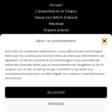
Accueil
L’ensemble et le Chœur
Passe ton BACH d’abord
Mécénat
Espace presse
Boutique
Gérer le consentement
Contact
Pour offrir les meilleures expériences, nous utilisons des technologies
telles que les cookies pour stocker et/ou accéder aux informations des
appareils. Le fait de consentir à ces technologies nous permettra de
traiter des données telles que le comportement de navigation ou les ID
uniques sur ce site. Le fait de ne pas consentir ou de retirer son
consentement peut avoir un effet négatif sur certaines caractéristiques
et fonctions.
ACCEPTER
Copyright © 2026 Ensemble Baroque de Toulouse -
Mentions
légales
- L
’EBT est écoresponsable et agréé VHSS
REFUSER
Site réalisé par
CK