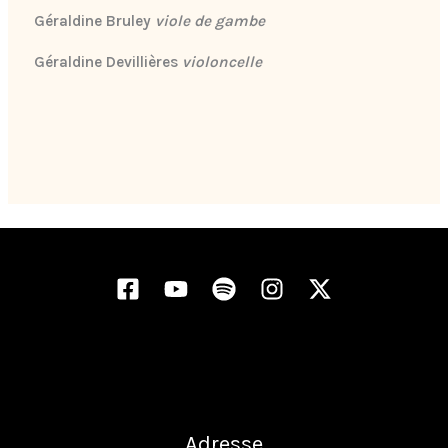
Géraldine Bruley
viole de gambe
Géraldine Devillières
violoncelle
Adresse