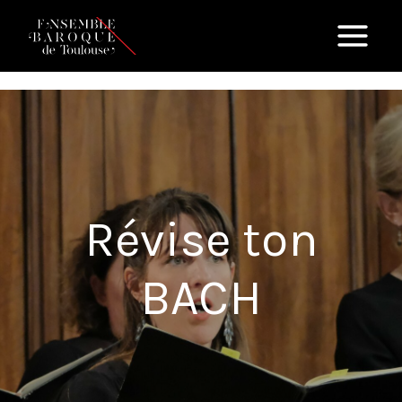
Aller
au
contenu
Révise ton
BACH