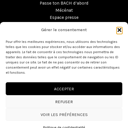
Passe ton BACH d’abord
Mécénat
Espace presse
Boutique
Gérer le consentement
Contact
Pour offrir les meilleures expériences, nous utilisons des technologies
telles que les cookies pour stocker et/ou accéder aux informations des
appareils. Le fait de consentir à ces technologies nous permettra de
traiter des données telles que le comportement de navigation ou les ID
uniques sur ce site. Le fait de ne pas consentir ou de retirer son
consentement peut avoir un effet négatif sur certaines caractéristiques
et fonctions.
ACCEPTER
Copyright © 2026 Ensemble Baroque de Toulouse -
Mentions
légales
- L
’EBT est écoresponsable et agréé VHSS
REFUSER
Site réalisé par
CK
VOIR LES PRÉFÉRENCES
Politique de confidentialité