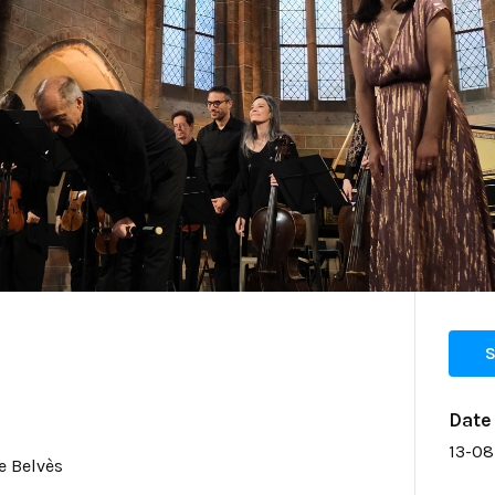
S
Date
13-08
e Belvès