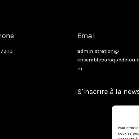
hone
Email
 73 13
administration@
ensemblebaroquedetoulo
m
S'inscrire à la new
Pour offrir 
cookies pour