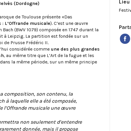
Lieu
 Belvès (Dordogne)
Festi
Baroque de Toulouse présente «Das
s :
L’Offrande musicale
). C’est une œuvre
Part
n Bach (BWV 1079) composée en 1747 durant la
t à Leipzig. La partition est fondée sur un
 de Prusse Frédéric II.
rd’hui considérée comme
une des plus grandes
ch
, au même titre que L’Art de la fugue et les
 dans la même période, sur un même principe
sa composition, son contenu, la
ch à laquelle elle a été composée,
de l’Offrande musicale une œuvre
rmettra non seulement d’entendre
s rarement donnée, mais il propose