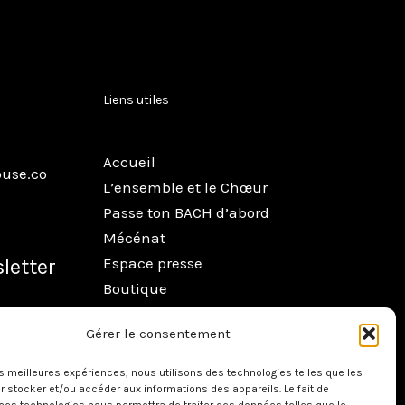
Liens utiles
Accueil
use.co
L’ensemble et le Chœur
Passe ton BACH d’abord
Mécénat
Espace presse
sletter
Boutique
Contact
Gérer le consentement
les meilleures expériences, nous utilisons des technologies telles que les
 stocker et/ou accéder aux informations des appareils. Le fait de