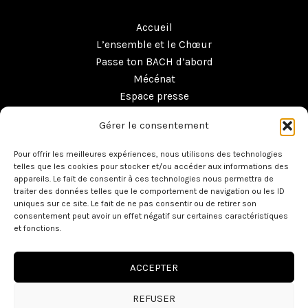
Accueil
L’ensemble et le Chœur
Passe ton BACH d’abord
Mécénat
Espace presse
Boutique
Gérer le consentement
Contact
Pour offrir les meilleures expériences, nous utilisons des technologies
telles que les cookies pour stocker et/ou accéder aux informations des
appareils. Le fait de consentir à ces technologies nous permettra de
traiter des données telles que le comportement de navigation ou les ID
uniques sur ce site. Le fait de ne pas consentir ou de retirer son
consentement peut avoir un effet négatif sur certaines caractéristiques
et fonctions.
ACCEPTER
Copyright © 2026 Ensemble Baroque de Toulouse -
Mentions
légales
- L
’EBT est écoresponsable et agréé VHSS
REFUSER
Site réalisé par
CK